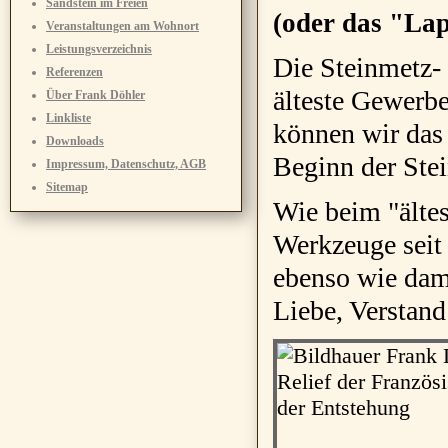
Sandstein im Freien
(oder das "La
Veranstaltungen am Wohnort
Leistungsverzeichnis
Die Steinmetz- 
Referenzen
älteste Gewerb
Über Frank Döhler
Linkliste
können wir das 
Downloads
Beginn der Ste
Impressum, Datenschutz, AGB
Sitemap
Wie beim "ältes
Werkzeuge seit
ebenso wie dama
Liebe, Verstan