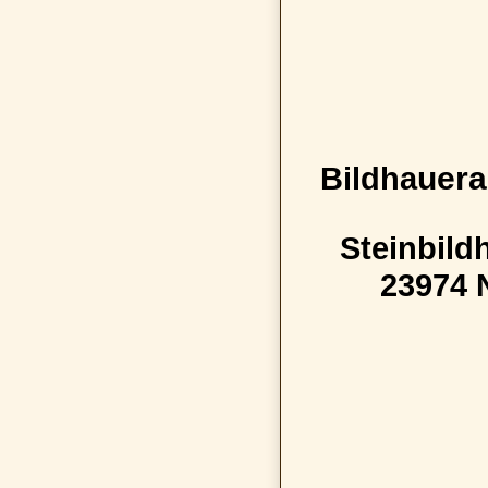
uera
Bildha
Steinbild
23974 N